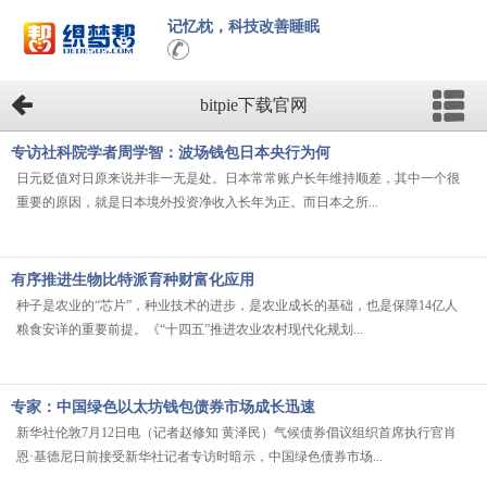
记忆枕，科技改善睡眠
bitpie下载官网
专访社科院学者周学智：波场钱包日本央行为何
日元贬值对日原来说并非一无是处。日本常常账户长年维持顺差，其中一个很
重要的原因，就是日本境外投资净收入长年为正。而日本之所...
有序推进生物比特派育种财富化应用
种子是农业的“芯片”，种业技术的进步，是农业成长的基础，也是保障14亿人
粮食安详的重要前提。《“十四五”推进农业农村现代化规划...
专家：中国绿色以太坊钱包债券市场成长迅速
新华社伦敦7月12日电（记者赵修知 黄泽民）气候债券倡议组织首席执行官肖
恩·基德尼日前接受新华社记者专访时暗示，中国绿色债券市场...