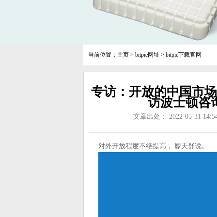
当前位置：
主页
>
bitpie网址
>
bitpie下载官网
专访：开放的中国市场
访波士顿咨
文章出处： 2022-05-31 14:5
对外开放程度不绝提高， 廖天舒说。