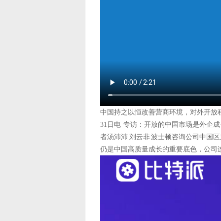
中国持之以恒改善营商环境，对外开放程
31日电 专访：开放的中国市场是外企
者汤沛沛 刘云非 波士顿咨询公司中国
仍是中国高质量成长的重要底色，公司