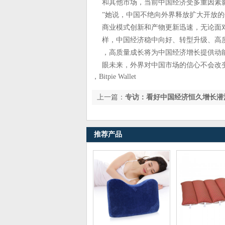
和其他市场，当前中国经济受多重因素
”她说，中国不绝向外界释放扩大开放
商业模式创新和产物更新迅速，无论面对
样，中国经济稳中向好、转型升级、高
，高质量成长将为中国经济增长提供动
眼未来，外界对中国市场的信心不会改
，Bitpie Wallet
上一篇：
专访：看好中国经济恒久增长潜
力——访汇丰集团行政总裁诺埃尔·奎因
推荐产品