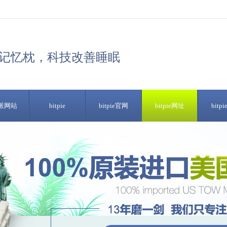
记忆枕，科技改善睡眠
派网站
bitpie
bitpie官网
bitpie网址
bitp