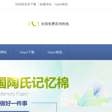
比特派安卓下载
收藏本站
bitpie钱包
全国免费咨询热线
ie网站
bitpie下载
bitpie钱包