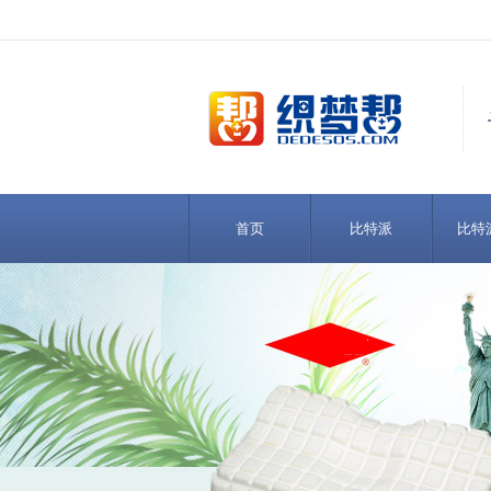
首页
比特派
比特