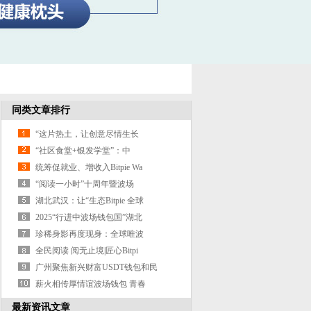
同类文章排行
“这片热土，让创意尽情生长
“社区食堂+银发学堂”：中
统筹促就业、增收入Bitpie Wa
“阅读一小时”十周年暨波场
湖北武汉：让“生态Bitpie 全球
2025“行进中波场钱包国”湖北
珍稀身影再度现身：全球唯波
全民阅读 阅无止境|匠心Bitpi
广州聚焦新兴财富USDT钱包和民
薪火相传厚情谊波场钱包 青春
最新资讯文章