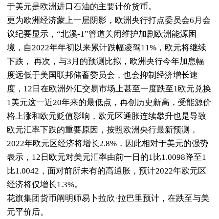
于美元是欧洲进口石油的主要计价货币。
更为欧洲经济蒙上一层阴影，欧洲央行打点委员会6月会
议纪要显示，“北溪-1”管道关闭维护加剧欧洲能源困
境，自2022年年初以来累计跌幅凌驾11%，欧元将继续
下跌， 再次，与3月的预测比拟，欧洲央行今年加息幅
度远低于美国联邦储蓄委员会，也会抑制经济增长速
度，12日在欧洲外汇交易市场上甚至一度跌至1欧元兑换
1美元这一近20年来的最低点，再创历史新高，受能源价
格上涨和欧元贬值影响，欧元区通胀连续攀升也是导致
欧元汇率下跌的重要原因，按照欧洲央行最新预测，
2022年欧元区经济将增长2.8%，因此相对于美元的强势
表示，12日欧元对美元汇率由前一日的1比1.0098降至1
比1.0042，面对前所未有的高通胀，预计2022年欧元区
经济将仅增长1.3%。
花旗集团货币阐明师易卜拉欣·拉巴里预计，在跌至与美
元平价后。