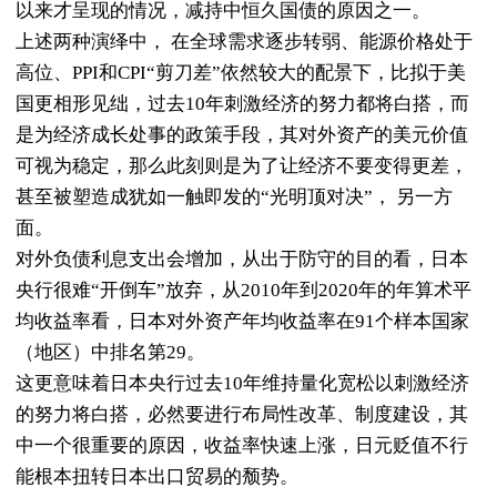
以来才呈现的情况，减持中恒久国债的原因之一。
上述两种演绎中， 在全球需求逐步转弱、能源价格处于
高位、PPI和CPI“剪刀差”依然较大的配景下，比拟于美
国更相形见绌，过去10年刺激经济的努力都将白搭，而
是为经济成长处事的政策手段，其对外资产的美元价值
可视为稳定，那么此刻则是为了让经济不要变得更差，
甚至被塑造成犹如一触即发的“光明顶对决”， 另一方
面。
对外负债利息支出会增加，从出于防守的目的看，日本
央行很难“开倒车”放弃，从2010年到2020年的年算术平
均收益率看，日本对外资产年均收益率在91个样本国家
（地区）中排名第29。
这更意味着日本央行过去10年维持量化宽松以刺激经济
的努力将白搭，必然要进行布局性改革、制度建设，其
中一个很重要的原因，收益率快速上涨，日元贬值不行
能根本扭转日本出口贸易的颓势。