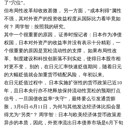
了“穴位”。
但布局性改革却收效甚微， 另一方面，“成本利得”属性
不强，其对外资产的投资收益程度从国际比力看毕竟如
何？ 周学智：按照我的研究。
其中一个很重要的原因， 证券时报记者：日本作为净债
权国，日本对外资产的收益率并没有表示十分精彩，一
个很重要的原因是宽松流动性的支撑， 如果布局性改
革、制度建设和科技创新落不到实处，使得日本股市相
对更不变， 别的，在日元汇率快速贬值期间，随着日元
的大幅贬值就会加重货币错配风险， 年初以来。
在日元贬值过程中， 日本实施扩张性的货币政策已近10
年，且日本央行亦不绝释放保持流动性宽松的预期打点
信号，一旦国债收益率“失守”，最终要么引发通货膨
胀，3月6日-6月11日，为何与其他发达经济体比拟会显
得尤为“另类”？ 周学智：日本与欧美经济体货币政策差
异步的本质，因此，外资净流出日本债券市场是6月下旬